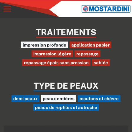
TRAITEMENTS
impression profonde
application papier
impression légère
repassage
repassage épais sans pression
sablée
TYPE DE PEAUX
demi peaux
peaux entières
moutons et chèvre
peaux de reptiles et autruche