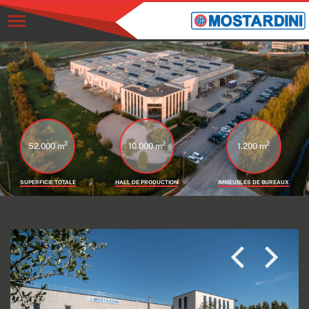
2
2
2
52.000 m
10.000 m
1.200 m
SUPERFICIE TOTALE
HALL DE PRODUCTION
IMMEUBLES DE BUREAUX