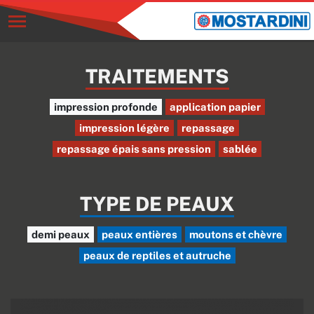
TRAITEMENTS
impression profonde
application papier
impression légère
repassage
repassage épais sans pression
sablée
TYPE DE PEAUX
demi peaux
peaux entières
moutons et chèvre
peaux de reptiles et autruche