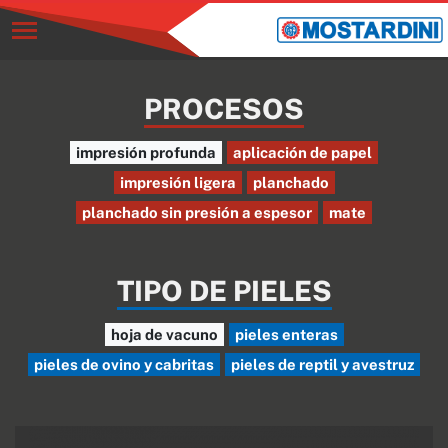
PROCESOS
impresión profunda
aplicación de papel
impresión ligera
planchado
planchado sin presión a espesor
mate
TIPO DE PIELES
hoja de vacuno
pieles enteras
pieles de ovino y cabritas
pieles de reptil y avestruz