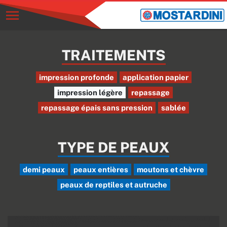
TRAITEMENTS
impression profonde
application papier
impression légère
repassage
repassage épais sans pression
sablée
TYPE DE PEAUX
demi peaux
peaux entières
moutons et chèvre
peaux de reptiles et autruche