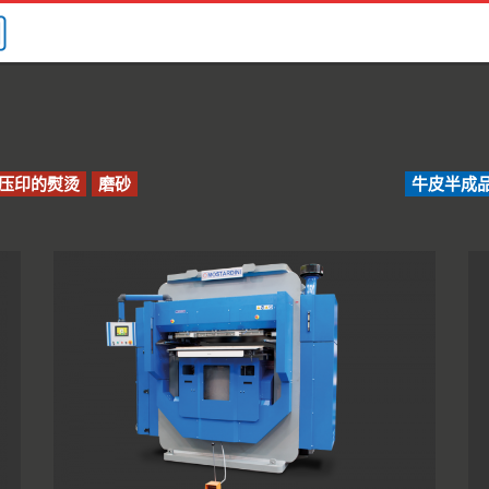
压印的熨烫
磨砂
牛皮半成