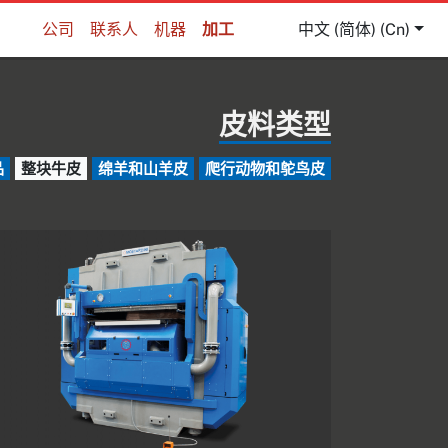
公司
联系人
机器
加工
中文 (简体) (cn)
皮料类型
品
整块牛皮
绵羊和山羊皮
爬行动物和鸵鸟皮