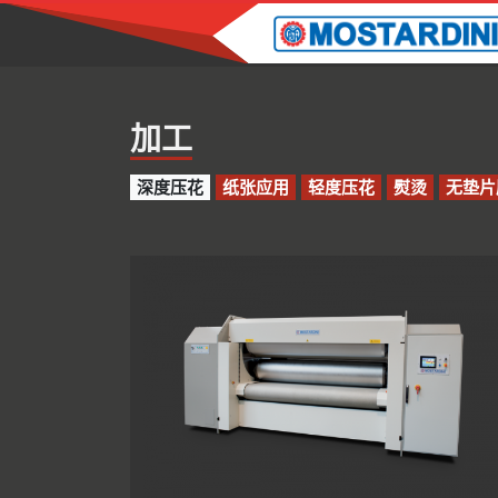
加工
深度压花
纸张应用
轻度压花
熨烫
无垫片