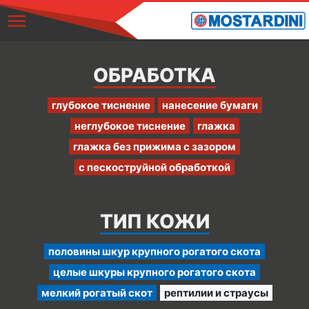
ОБРАБОТКА
глубокое тиснение
нанесение бумаги
неглубокое тиснение
глажка
глажка без прижима с зазором
с пескоструйной обработкой
ТИП КОЖИ
половины шкур крупного рогатого скота
целые шкуры крупного рогатого скота
мелкий рогатый скот
рептилии и страусы